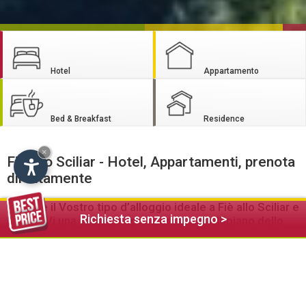
Hotel
Appartamento
Bed & Breakfast
Residence
×
Fiè allo Sciliar - Hotel, Appartamenti, prenota
direttamente
Trovate il Vostro tipo d’alloggio ideale a Fiè allo Sciliar e
Richiesta senza impegno >
godeteVi una vacanza spensierata sull’Altipiano dello
Sciliar
Siete alla ricerca di un alloggio in posizione centrale dotato
di zona benessere e ristorante? Oppure cercate un
appartamento tranquillo dotato di ogni confort per tutta la