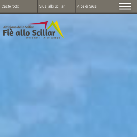
Castelrotto
Siusi allo Sciliar
Alpe di Siusi