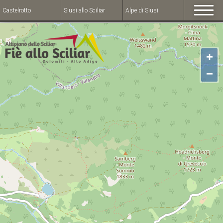
Castelrotto
Siusi allo Sciliar
Alpe di Siusi
+
−