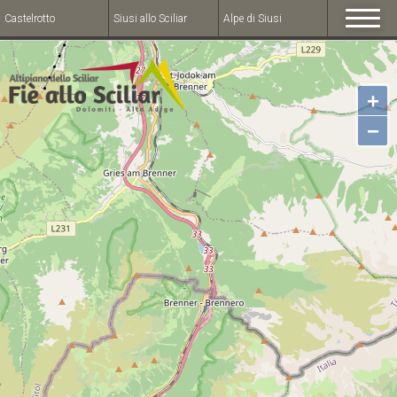
Castelrotto
Siusi allo Sciliar
Alpe di Siusi
+
−