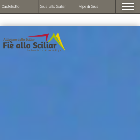
piste di tutti i livelli del comprensorio sciistico Dolomiti Superski"
Castelrotto
Siusi allo Sciliar
Alpe di Siusi
/>