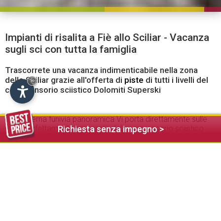
Impianti di risalita a Fiè allo Sciliar - Vacanza
sugli sci con tutta la famiglia
Trascorrete una vacanza indimenticabile nella zona
dello Sciliar grazie all'offerta di
piste
di tutti i livelli del
×
comprensorio sciistico Dolomiti Superski
La moderna funivia panoramica Vi porta direttamente sulle
piste perfettamente preparate del comprensorio sciistico
Richiesta senza impegno >
dell’Alpe di Siusi - Dolomiti Superski, a un salto da Fiè allo
Sciliar. Qui potrete beneficiare della connessione alla famosa
Sella Ronda. Chilometri di piste e
rifugi
accoglienti
garantiscono una vacanza sugli sci svariata per tutta la
famiglia. L'inconfondibile panorama dello Sciliar fa da
ciliegina sulla torta.