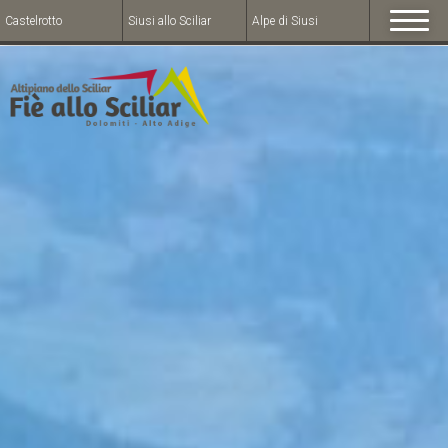
Castelrotto
Siusi allo Sciliar
Alpe di Siusi