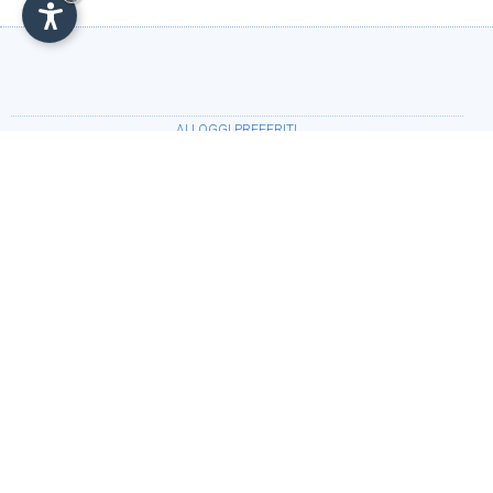
ALLOGGI PREFERITI
•
Residence Wolfgang Wellness & Relax
(Fiè allo
Sciliar)
PERIODO
Arrivo:
Partenza: